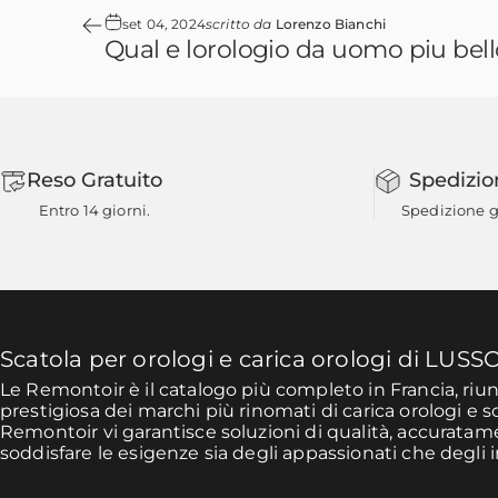
set 04, 2024
scritto da
Lorenzo Bianchi
Qual e lorologio da uomo piu bell
Reso Gratuito
Spedizio
Entro 14 giorni.
Spedizione gr
Scatola per orologi e carica orologi di LUSS
Le Remontoir è il catalogo più completo in Francia, ri
prestigiosa dei marchi più rinomati di carica orologi e s
Remontoir vi garantisce soluzioni di qualità, accurata
soddisfare le esigenze sia degli appassionati che degli i