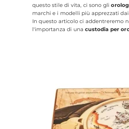
questo stile di vita, ci sono gli
orolog
marchi e i modelli più apprezzati dai
In questo articolo ci addentreremo ne
l'importanza di una
custodia per or
set 11, 2024
scritto da
Loren
Che
oro