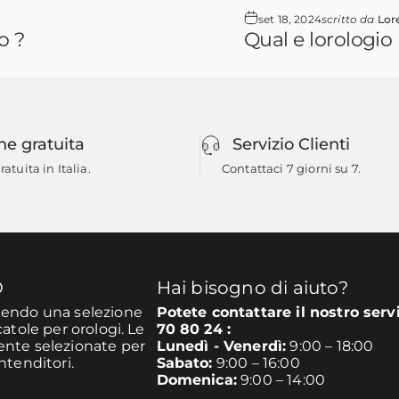
set 18, 2024
scritto da
Lor
o ?
Qual e lorologio 
ne gratuita
Servizio Clienti
atuita in Italia.
Contattaci 7 giorni su 7.
O
Hai bisogno di aiuto?
unendo una selezione
Potete contattare il nostro serv
catole per orologi. Le
70 80 24 :
mente selezionate per
Lunedì - Venerdì:
9:00 – 18:00
ntenditori.
Sabato:
9:00 – 16:00
Domenica:
9:00 – 14:00