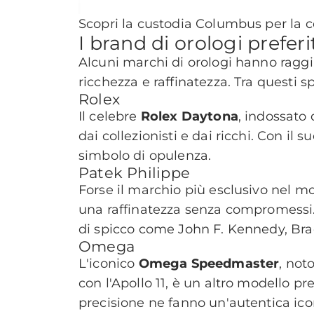
Scopri la custodia Columbus per la co
I brand di orologi preferit
Alcuni marchi di orologi hanno ragg
ricchezza e raffinatezza. Tra questi s
Rolex
Il celebre
Rolex Daytona
, indossato
dai collezionisti e dai ricchi. Con il
simbolo di opulenza.
Patek Philippe
Forse il marchio più esclusivo nel mo
una raffinatezza senza compromessi.
di spicco come John F. Kennedy, Brad
Omega
L'iconico
Omega Speedmaster
, not
con l'Apollo 11, è un altro modello pr
precisione ne fanno un'autentica ico