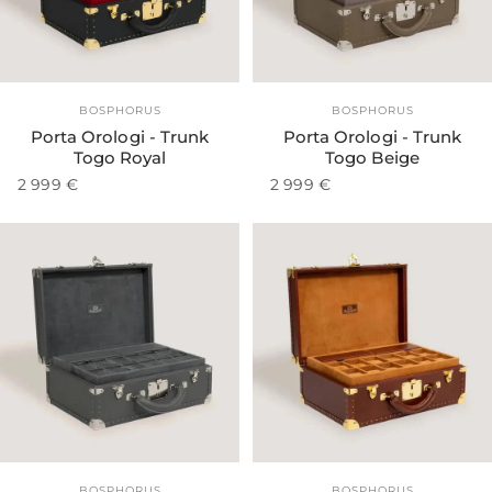
Esaurito
Fornitore:
Fornitore:
BOSPHORUS
BOSPHORUS
Porta Orologi - Trunk
Porta Orologi - Trunk
Togo Royal
Togo Beige
2 999 €
2 999 €
Esaurito
Fornitore:
Fornitore:
BOSPHORUS
BOSPHORUS