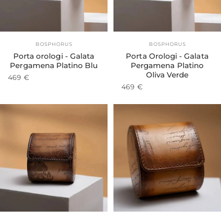
Fornitore:
Fornitore:
BOSPHORUS
BOSPHORUS
Porta orologi - Galata
Porta Orologi - Galata
Pergamena Platino Blu
Pergamena Platino
Oliva Verde
469 €
469 €