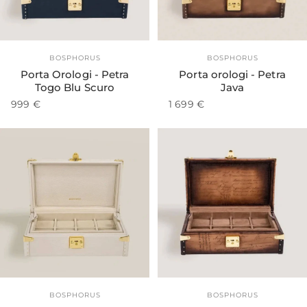
Esaurito
Fornitore:
Fornitore:
BOSPHORUS
BOSPHORUS
Porta Orologi - Petra
Porta orologi - Petra
Togo Blu Scuro
Java
999 €
1 699 €
Fornitore:
Fornitore:
BOSPHORUS
BOSPHORUS