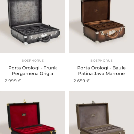
Esaurito
Fornitore:
Fornitore:
BOSPHORUS
BOSPHORUS
Porta Orologi - Trunk
Porta Orologi - Baule
Pergamena Grigia
Patina Java Marrone
2 999 €
2 659 €