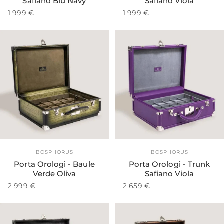
Safiano Blu Navy
Safiano Viola
1 999 €
1 999 €
Fornitore:
Fornitore:
BOSPHORUS
BOSPHORUS
Porta Orologi - Baule
Porta Orologi - Trunk
Verde Oliva
Safiano Viola
2 999 €
2 659 €