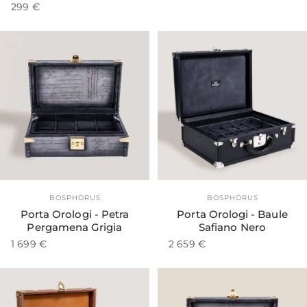
299 €
Esaurito
Fornitore:
Fornitore:
BOSPHORUS
BOSPHORUS
Porta Orologi - Petra
Porta Orologi - Baule
Pergamena Grigia
Safiano Nero
1 699 €
2 659 €