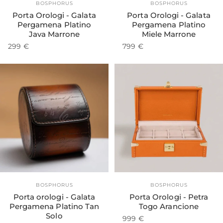
Esaurito
Fornitore:
Fornitore:
BOSPHORUS
BOSPHORUS
Porta Orologi - Galata
Porta Orologi - Galata
Pergamena Platino
Pergamena Platino
Java Marrone
Miele Marrone
299 €
799 €
Fornitore:
Fornitore:
BOSPHORUS
BOSPHORUS
Porta orologi - Galata
Porta Orologi - Petra
Pergamena Platino Tan
Togo Arancione
Solo
999 €