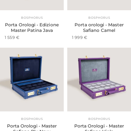
Esaurito
Esaurito
Fornitore:
Fornitore:
BOSPHORUS
BOSPHORUS
Porta Orologi - Edizione
Porta orologi - Master
Master Patina Java
Safiano Camel
1 559 €
1 999 €
Esaurito
Esaurito
Fornitore:
Fornitore:
BOSPHORUS
BOSPHORUS
Porta Orologi - Master
Porta Orologi - Master