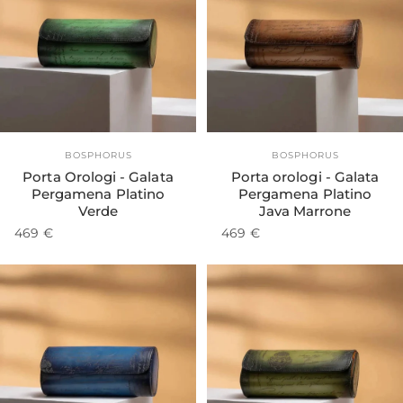
Esaurito
Fornitore:
Fornitore:
BOSPHORUS
BOSPHORUS
Porta Orologi - Galata
Porta orologi - Galata
Pergamena Platino
Pergamena Platino
Verde
Java Marrone
469 €
469 €