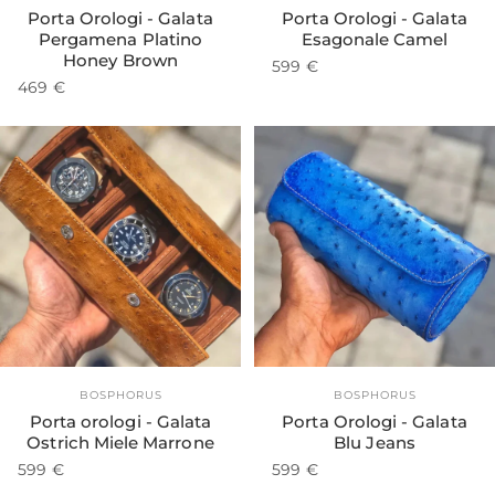
Porta Orologi - Galata
Porta Orologi - Galata
Pergamena Platino
Esagonale Camel
Honey Brown
599 €
469 €
Fornitore:
Fornitore:
BOSPHORUS
BOSPHORUS
Porta orologi - Galata
Porta Orologi - Galata
Ostrich Miele Marrone
Blu Jeans
599 €
599 €