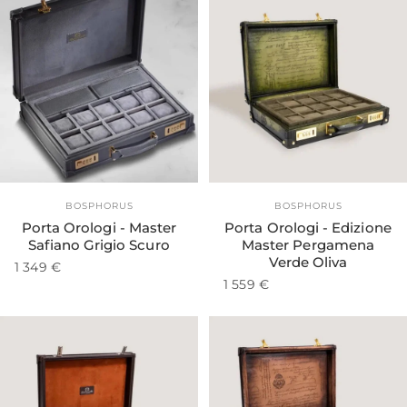
Fornitore:
Fornitore:
BOSPHORUS
BOSPHORUS
Porta Orologi - Master
Porta Orologi - Edizione
Safiano Grigio Scuro
Master Pergamena
Verde Oliva
1 349 €
1 559 €