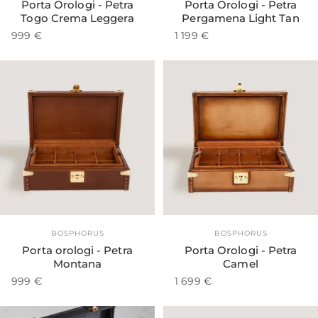
Porta Orologi - Petra
Porta Orologi - Petra
Togo Crema Leggera
Pergamena Light Tan
999 €
1 199 €
Esaurito
Fornitore:
Fornitore:
BOSPHORUS
BOSPHORUS
Porta orologi - Petra
Porta Orologi - Petra
Montana
Camel
999 €
1 699 €