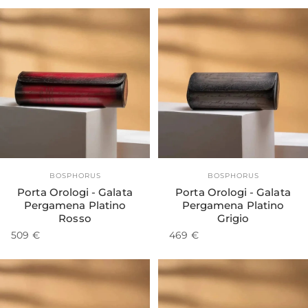
Fornitore:
Fornitore:
BOSPHORUS
BOSPHORUS
Porta Orologi - Galata
Porta Orologi - Galata
Pergamena Platino
Pergamena Platino
Rosso
Grigio
509 €
469 €