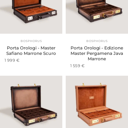
Esaurito
Fornitore:
Fornitore:
BOSPHORUS
BOSPHORUS
Porta Orologi - Master
Porta Orologi - Edizione
Safiano Marrone Scuro
Master Pergamena Java
Marrone
1 999 €
1 559 €