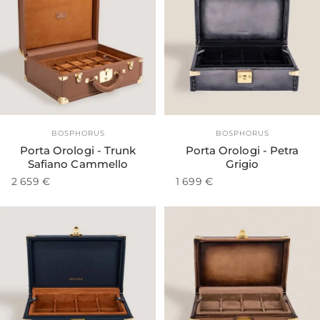
Esaurito
Fornitore:
Fornitore:
BOSPHORUS
BOSPHORUS
Porta Orologi - Trunk
Porta Orologi - Petra
Safiano Cammello
Grigio
2 659 €
1 699 €