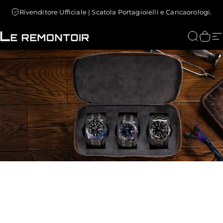
Vai direttamente ai contenuti
Rivenditore Ufficiale | Scatola Portagioielli e Caricaorologi.
Le Remontoir : Porta Orologi
Cerca
Carr
N