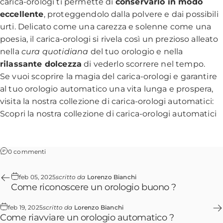
carica-orologi ti permette di
conservarlo in modo
eccellente
, proteggendolo dalla polvere e dai possibili
urti. Delicato come una carezza e solenne come una
poesia, il carica-orologi si rivela così un prezioso alleato
nella
cura quotidiana
del tuo orologio e nella
rilassante dolcezza
di vederlo scorrere nel tempo.
Se vuoi scoprire la magia del carica-orologi e garantire
al tuo orologio automatico una vita lunga e prospera,
visita la nostra collezione di carica-orologi automatici:
Scopri la nostra collezione di carica-orologi automatici
0 commenti
feb 05, 2025
scritto da
Lorenzo Bianchi
Come riconoscere un orologio buono ?
feb 19, 2025
scritto da
Lorenzo Bianchi
Come riavviare un orologio automatico ?