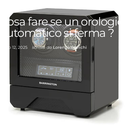
Cosa
fare
se
un
orologio
automatico
si
ferma
?
feb 12, 2025
scritto da
Lorenzo Bianchi