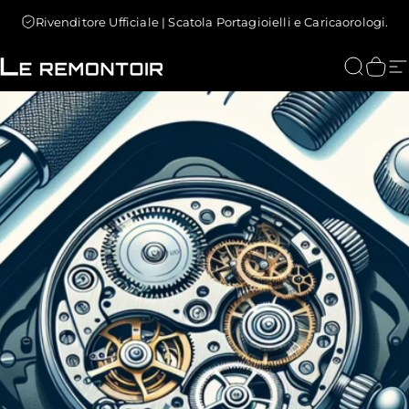
Vai direttamente ai contenuti
Rivenditore Ufficiale | Scatola Portagioielli e Caricaorologi.
Le Remontoir : Porta Orologi
Cerca
Carr
N