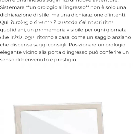
Sistemare **un orologio all'ingresso** non è solo una
dichiarazione di stile, ma una dichiarazione d'intenti.
Dove
tenere
gli
orologi
Qui, l'orologio diventa il custode dei nostri ritmi
quotidiani, un promemoria visibile per ogni giornata
in
casa
?
che inizia, ogni ritorno a casa, come un saggio anziano
che dispensa saggi consigli. Posizionare un orologio
nov 06, 2024
scritto da
Lorenzo Bianchi
elegante vicino alla porta d'ingresso può conferire un
senso di benvenuto e prestigio.