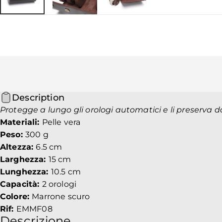
Description
Protegge a lungo gli orologi automatici e li preserva d
Materiali:
Pelle vera
Peso:
300 g
Altezza:
6.5 cm
Larghezza:
15 cm
Lunghezza:
10.5 cm
Capacità:
2 orologi
Colore:
Marrone scuro
Rif:
EMMF08
Descrizione