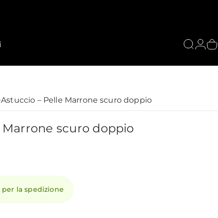
i
Cerca
Acce
C
o
Astuccio – Pelle Marrone scuro doppio
Marrone
scuro
doppio
 per la spedizione