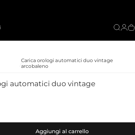
i
Cerca
Acce
C
Carica orologi automatici duo vintage
arcobaleno
ogi
automatici
duo
vintage
Aggiungi al carrello