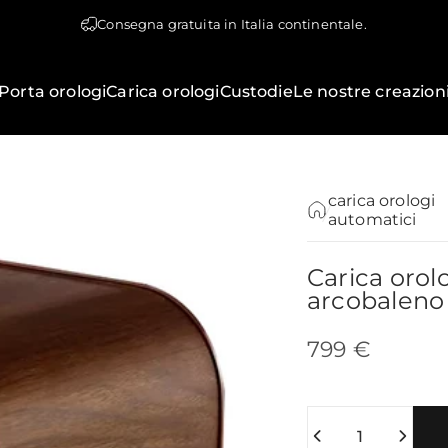
Consegna gratuita in Italia continentale.
Porta orologi
Carica orologi
Custodie
Le nostre creazion
carica orologi
automatici
Carica
orol
arcobaleno
799 €
Quantità