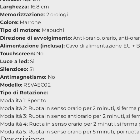
Larghezza:
16,8 cm
Memorizzazione:
2 orologi
Colore:
Marrone
Tipo di motore:
Mabuchi
Direzione di avvolgimento:
Anti-orario, orario, anti-orar
Alimentazione (inclusa):
Cavo di alimentazione EU + Ba
Touchscreen:
No
Luce a led:
Sì
Silenzioso:
Sì
Antimagnetismo:
No
Modello:
RSVAEC02
Tipo di Rotazione:
Modalità 1: Spento
Modalità 2: Ruota in senso orario per 2 minuti, si ferma p
Modalità 3: Ruota in senso antiorario per 2 minuti, si fer
Modalità 4: Ruota in senso orario per 2 minuti, si ferma p
Modalità 5: Ruota in senso orario per 5 minuti, poi ruota 
Descrizione