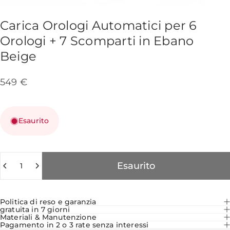
Carica
Orologi
Automatici
per
6
Orologi
+
7
Scomparti
in
Ebano
Beige
549 €
Esaurito
Quantità
Esaurito
Politica di reso e garanzia
gratuita in 7 giorni
Materiali & Manutenzione
Pagamento in 2 o 3 rate senza interessi