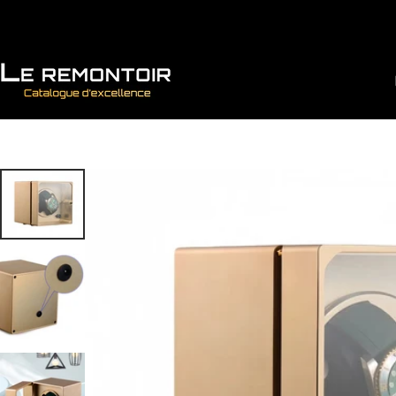
Vai direttamente ai contenuti
Le Remontoir : Porta Orologi