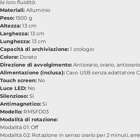
la loro fluidità.
Materiali:
Alluminio
Peso:
1500 g
Altezza:
13 cm
Larghezza:
13 cm
Lunghezza:
13 cm
Capacità di archiviazione:
1 orologio
Colore:
Dorato
Direzione di avvolgimento:
Antiorario, orario, antiorario
Alimentazione (inclusa):
Cavo USB senza adattatore CA
Touch screen:
No
Luce LED:
No
Silenzioso:
Sì
Antimagnetico:
Sì
Modello:
RMSFD03
Modalità di rotazione:
Modalità 01: Off
Modalità 02: Rotazione in senso orario per 2 minuti, arre