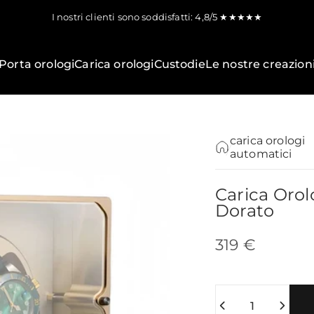
I nostri clienti sono soddisfatti: 4,8/5 ★★★★★
Porta orologi
Carica orologi
Custodie
Le nostre creazion
carica orologi
automatici
Carica
Orol
Dorato
319 €
Quantità