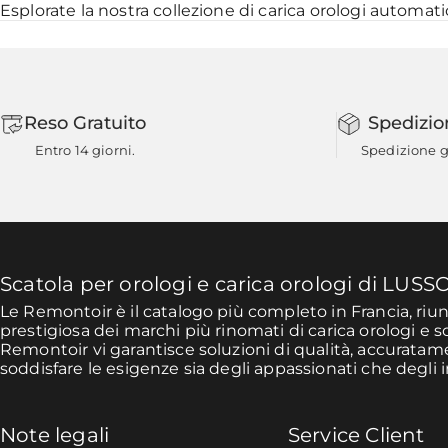
Esplorate la nostra collezione di
carica orologi automati
Reso Gratuito
Spedizio
Entro 14 giorni.
Spedizione gr
Scatola per orologi e carica orologi di LUSS
Le Remontoir è il catalogo più completo in Francia, ri
prestigiosa dei marchi più rinomati di carica orologi e s
Remontoir vi garantisce soluzioni di qualità, accurata
soddisfare le esigenze sia degli appassionati che degli i
Note legali
Service Client