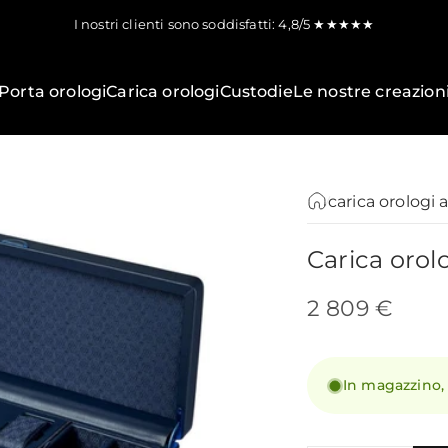
I nostri clienti sono soddisfatti: 4,8/5 ★★★★★
Porta orologi
Carica orologi
Custodie
Le nostre creazion
carica orologi 
Carica
orol
2 809 €
In magazzino,