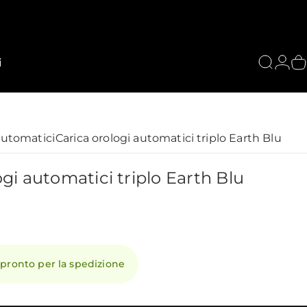
i
Cerca
Acce
C
automatici
Carica orologi automatici triplo Earth Blu
ogi
automatici
triplo
Earth
Blu
 pronto per la spedizione