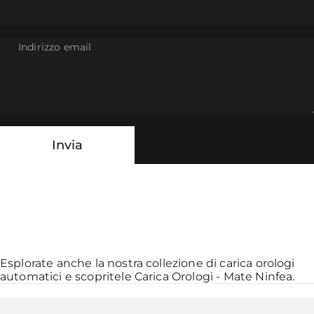
Indirizzo email
Invia
Messaggio
Invia
Esplorate anche la nostra collezione di
carica orologi
automatici
e scopritele
Carica Orologi - Mate Ninfea
.