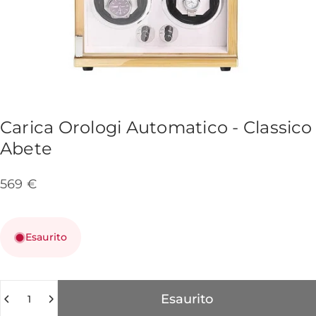
Carica
Orologi
Automatico
-
Classico
Abete
569 €
Esaurito
Quantità
Esaurito