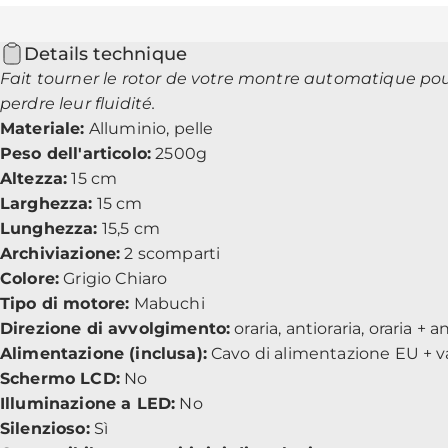
Details technique
Fait tourner le rotor de votre montre automatique po
perdre leur fluidité.
Materiale:
Alluminio, pelle
Peso dell'articolo:
2500g
Altezza:
15 cm
Larghezza:
15 cm
Lunghezza:
15,5 cm
Archiviazione:
2 scomparti
Colore:
Grigio Chiaro
Tipo di motore:
Mabuchi
Direzione di avvolgimento:
oraria, antioraria, oraria + a
Alimentazione (inclusa):
Cavo di alimentazione EU + va
Schermo LCD:
No
Illuminazione a LED:
No
Silenzioso:
Sì