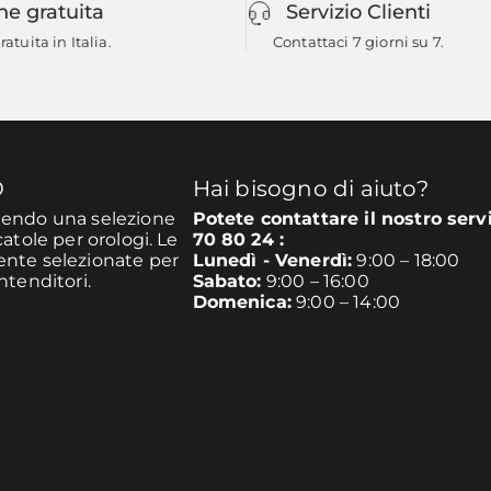
ne gratuita
Servizio Clienti
atuita in Italia.
Contattaci 7 giorni su 7.
O
Hai bisogno di aiuto?
unendo una selezione
Potete contattare il nostro serv
catole per orologi. Le
70 80 24 :
mente selezionate per
Lunedì - Venerdì:
9:00 – 18:00
ntenditori.
Sabato:
9:00 – 16:00
Domenica:
9:00 – 14:00
e