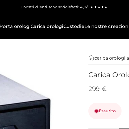
I nostri clienti sono soddisfatti: 4,8/5 ★★★★★
Porta orologi
Carica orologi
Custodie
Le nostre creazion
carica orologi 
Carica
Orol
299 €
Esaurito