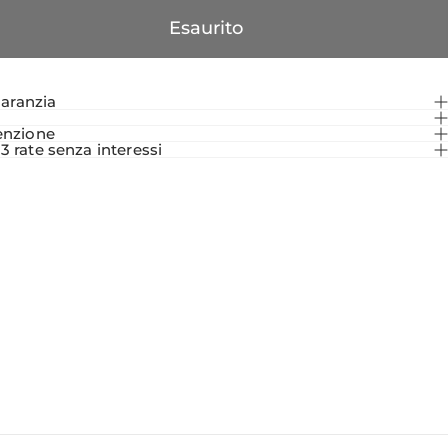
Esaurito
garanzia
i
enzione
 rate senza interessi