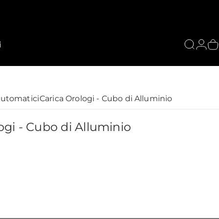
i
Cerca
Acce
C
automatici
Carica Orologi - Cubo di Alluminio
ogi
-
Cubo
di
Alluminio