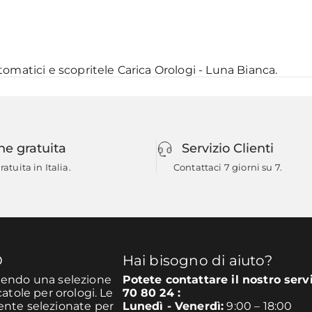
utomatici
e scopritele
Carica Orologi - Luna Bianca
.
ne gratuita
Servizio Clienti
atuita in Italia.
Contattaci 7 giorni su 7.
O
Hai bisogno di aiuto?
unendo una selezione
Potete contattare il nostro serv
catole per orologi. Le
70 80 24 :
mente selezionate per
Lunedì - Venerdì:
9:00 – 18:00