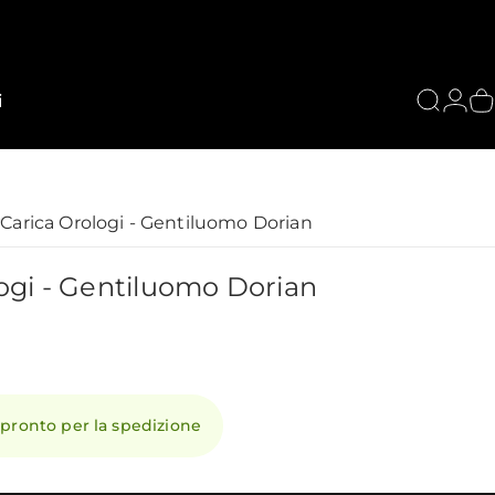
i
Cerca
Acce
C
Carica Orologi - Gentiluomo Dorian
ogi
-
Gentiluomo
Dorian
 pronto per la spedizione