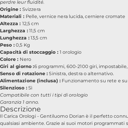
perdre leur fluidité.
Origine :
Svizzera
Materiali :
Pelle, vernice nera lucida, cerniere cromate
Altezza :
12,5 cm
Larghezza :
11,5 cm
Lunghezza :
13,5 cm
Peso :
0,5 Kg
Capacità di stoccaggio :
1 orologio
Colore :
Nero
Giri al giorno :
6 programmi, 600-2100 giri, impostabile,
Senso di rotazione :
Sinistra, destra o alternativo.
Alimentazione (inclusa) :
Funzionamento su rete e su 
Silenzioso :
Sì
Compatibile con tutti i tipi di orologio
Garanzia 1 anno.
Descrizione
Il Carica Orologi - Gentiluomo Dorian è il perfetto connu
qualsiasi ambiente. Grazie ai suoi motori programmati sep