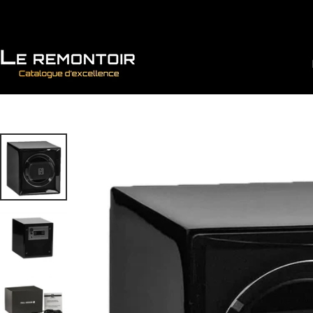
Vai direttamente ai contenuti
Le Remontoir : Porta Orologi