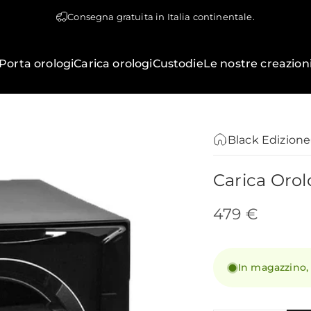
Consegna gratuita in Italia continentale.
Porta orologi
Carica orologi
Custodie
Le nostre creazion
Black Edizione
Carica
Orol
479 €
In magazzino,