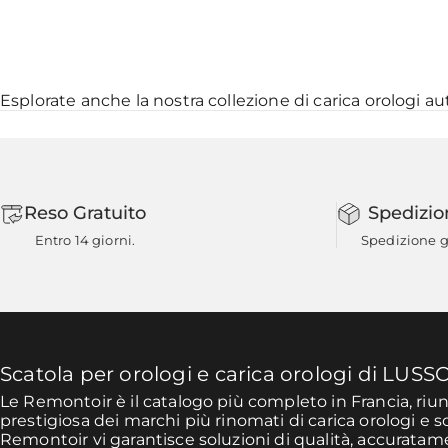
Esplorate anche la nostra collezione di
carica orologi a
Reso Gratuito
Spedizio
Entro 14 giorni.
Spedizione gr
Scatola per orologi e carica orologi di LUSS
Le Remontoir è il catalogo più completo in Francia, ri
prestigiosa dei marchi più rinomati di carica orologi e s
Remontoir vi garantisce soluzioni di qualità, accurata