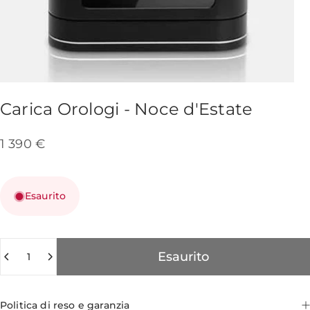
Carica
Orologi
-
Noce
d'Estate
1 390 €
Esaurito
Quantità
Esaurito
Politica di reso e garanzia