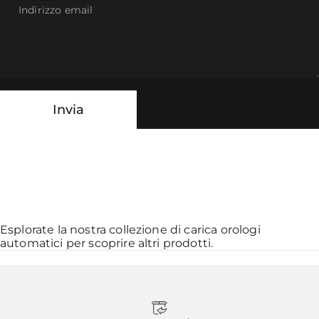
Indirizzo email
Invia
Messaggio
Invia
Esplorate la nostra collezione di
carica orologi
automatici
per scoprire altri prodotti.