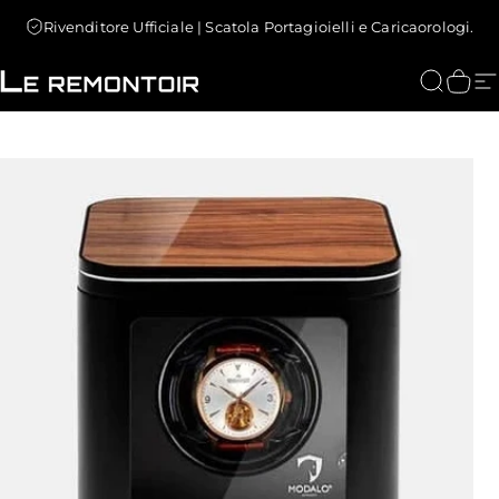
Vai direttamente ai contenuti
Rivenditore Ufficiale | Scatola Portagioielli e Caricaorologi.
Le Remontoir : Porta Orologi
Cerca
Carr
N