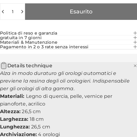
Quantità
Esaurito
Politica di reso e garanzia
gratuita in 7 giorni
Materiali & Manutenzione
Pagamento in 2 o 3 rate senza interessi
Details technique
Alza in modo duraturo gli orologi automatici e
previene la resina degli oli orologieri. Indispensabile
per gli orologi di alta gamma.
Materiali:
Legno di quercia, pelle, vernice per
pianoforte, acrilico
Altezza:
26,5 cm
Larghezza:
18 cm
Lunghezza:
26,5 cm
Archiviazione:
4 orologi