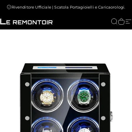
Vai direttamente ai contenuti
Rivenditore Ufficiale | Scatola Portagioielli e Caricaorologi.
Le Remontoir : Porta Orologi
Cerca
Carr
N