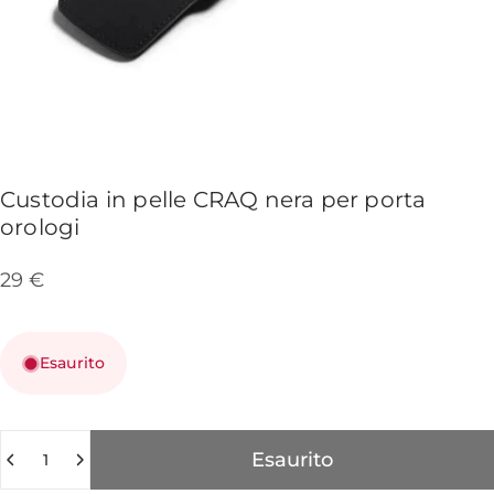
Custodia
in
pelle
CRAQ
nera
per
porta
orologi
29 €
Esaurito
Quantità
Esaurito