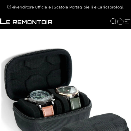
Vai direttamente ai contenuti
Rivenditore Ufficiale | Scatola Portagioielli e Caricaorologi.
Le Remontoir : Porta Orologi
Cerca
Carr
N