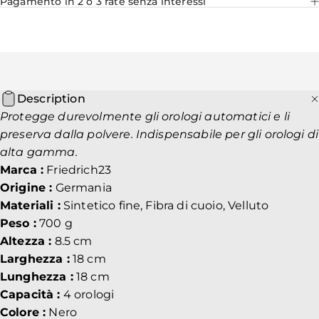
Pagamento in 2 o 3 rate senza interessi
Description
Protegge durevolmente gli orologi automatici e li
preserva dalla polvere. Indispensabile per gli orologi di
alta gamma.
Marca :
Friedrich23
Origine :
Germania
Materiali :
Sintetico fine, Fibra di cuoio, Velluto
Peso :
700 g
Altezza :
8.5 cm
Larghezza :
18 cm
Lunghezza :
18 cm
Capacità :
4 orologi
Colore :
Nero