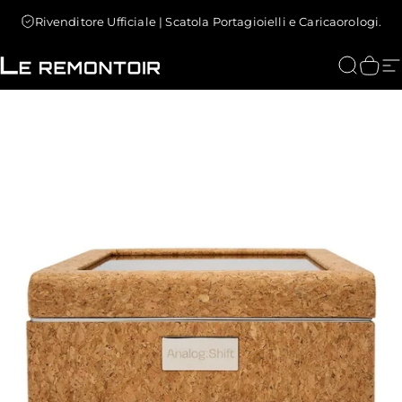
Vai direttamente ai contenuti
Rivenditore Ufficiale | Scatola Portagioielli e Caricaorologi.
Le Remontoir : Porta Orologi
Cerca
Carr
N