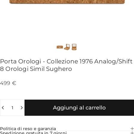
Porta
Orologi
-
Collezione
1976
Analog/Shift
8
Orologi
Simil
Sughero
499 €
Quantità
Aggiungi al carrello
Politica di reso e garanzia
Spedizione gratuita in 7 giorni