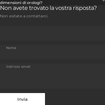
dimensioni di orologi?
Non avete trovato la vostra risposta?
Non esitate a contattarci.
Nome
Indirizzo email
Invia
Messaggio
Invia