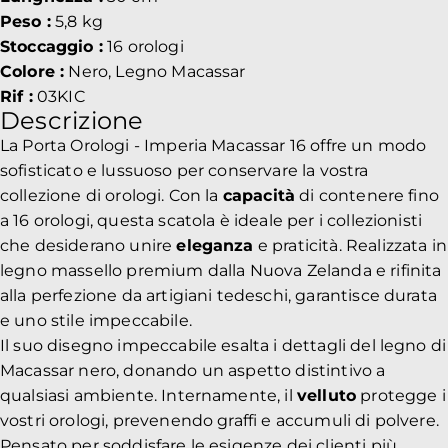
Peso :
5,8 kg
Stoccaggio :
16 orologi
Colore :
Nero, Legno Macassar
Rif :
03KIC
Descrizione
La Porta Orologi - Imperia Macassar 16 offre un modo
sofisticato e lussuoso per conservare la vostra
collezione di orologi. Con la
capacità
di contenere fino
a 16 orologi, questa scatola è ideale per i collezionisti
che desiderano unire
eleganza
e praticità. Realizzata in
legno massello premium dalla Nuova Zelanda e rifinita
alla perfezione da artigiani tedeschi, garantisce durata
e uno stile impeccabile.
Il suo disegno impeccabile esalta i dettagli del legno di
Macassar nero, donando un aspetto distintivo a
qualsiasi ambiente. Internamente, il
velluto
protegge i
vostri orologi, prevenendo graffi e accumuli di polvere.
Pensato per soddisfare le esigenze dei clienti più