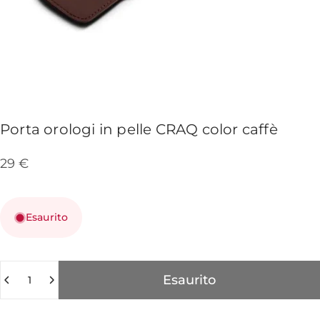
Porta
orologi
in
pelle
CRAQ
color
caffè
29 €
Esaurito
Quantità
Esaurito