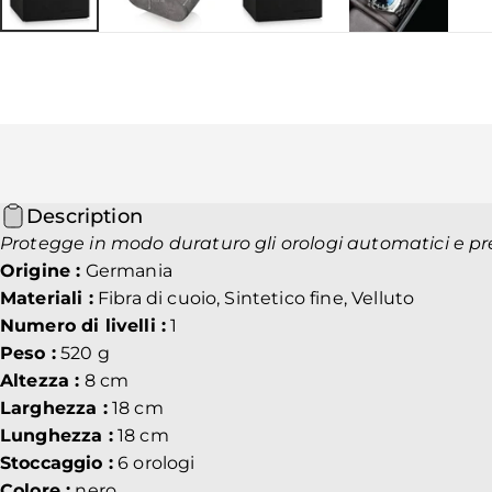
Description
Protegge in modo duraturo gli orologi automatici e pre
Origine :
Germania
Materiali :
Fibra di cuoio, Sintetico fine, Velluto
Numero di livelli :
1
Peso :
520 g
Altezza :
8 cm
Larghezza :
18 cm
Lunghezza :
18 cm
Stoccaggio :
6 orologi
Colore :
nero