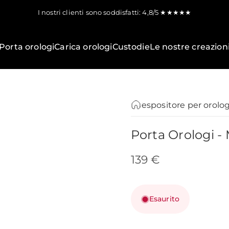
I nostri clienti sono soddisfatti: 4,8/5 ★★★★★
Porta orologi
Carica orologi
Custodie
Le nostre creazion
espositore per orolog
Porta
Orologi
-
139 €
Esaurito