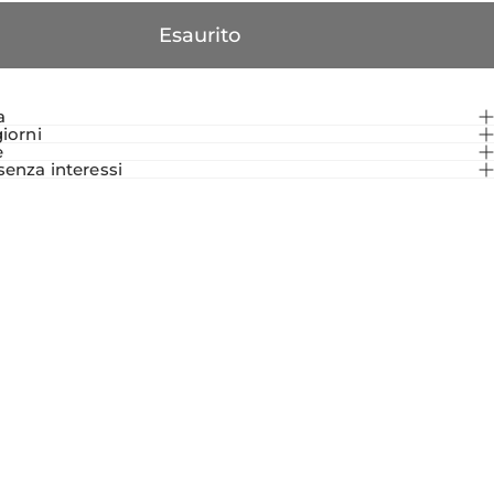
Esaurito
a
giorni
e
senza interessi