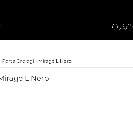
i
Cerca
Acce
C
i
Porta Orologi - Mirage L Nero
Mirage
L
Nero