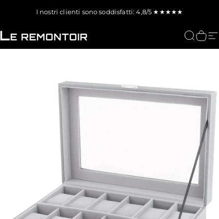
Vai direttamente ai contenuti
I nostri clienti sono soddisfatti: 4,8/5 ★★★★★
Le Remontoir : Porta Orologi
Cerca
Carr
N