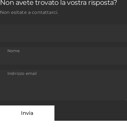
Non avete trovato la vostra risposta?
Non esitate a contattarci.
Nome
Indirizzo email
Invia
Messaggio
Invia