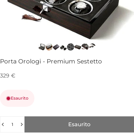
Porta
Orologi
-
Premium
Sestetto
329 €
Esaurito
Quantità
Esaurito