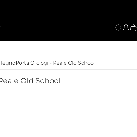
i
Cerca
Acce
C
n legno
Porta Orologi - Reale Old School
Reale
Old
School