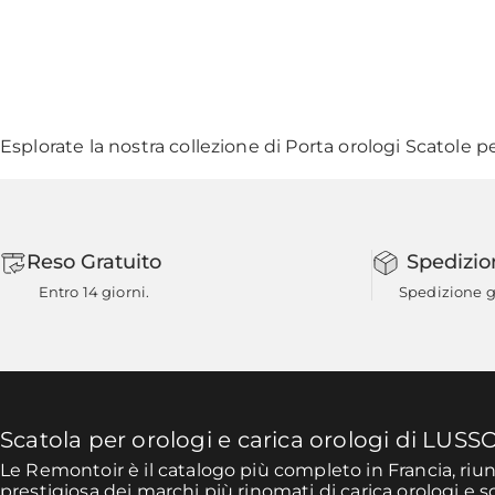
Esplorate la nostra collezione di
Porta orologi Scatole
pe
Reso Gratuito
Spedizio
Entro 14 giorni.
Spedizione gr
Scatola per orologi e carica orologi di LUSS
Le Remontoir è il catalogo più completo in Francia, ri
prestigiosa dei marchi più rinomati di carica orologi e s