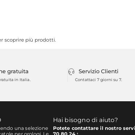
r scoprire più prodotti.
ne gratuita
Servizio Clienti
atuita in Italia.
Contattaci 7 giorni su 7.
O
Hai bisogno di aiuto?
unendo una selezione
Potete contattare il nostro serv
catole per orologi. Le
70 80 24 :