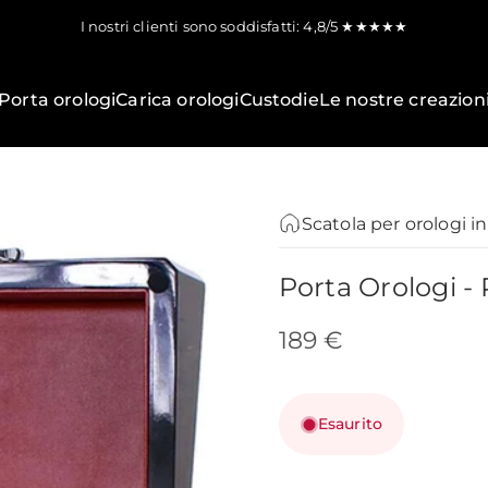
I nostri clienti sono soddisfatti: 4,8/5 ★★★★★
Porta orologi
Carica orologi
Custodie
Le nostre creazion
Scatola per orologi i
Porta
Orologi
-
189 €
Esaurito