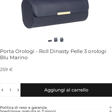
Porta
Orologi
-
Roll
Dinasty
Pelle
3
orologi
Blu
Marino
259 €
Quantità
Aggiungi al carrello
Politica di reso e garanzia
Spedizione gratuita in 7 giorni